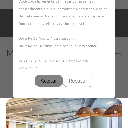
Você pode livremente dar, negar ou retirar seu
consentimento a qualquer momento acessando o painel
de preferências. Negar consentimento pode tornar as
funcionalidades relacionadas indisponíveis.
Use o botão “Aceitar” para consentir.
Fotos de Projeto de
Use o botão “Recusar” para continuar sem aceitar.
Marsh & Mclennan Companies
Rio De Janeiro – Torre
VOCÊ PODE SE DESCADASTRAR A QUALQUER
Almirante
MOMENTO
<
Voltar Fotos de Projetos
Aceitar
Recusar