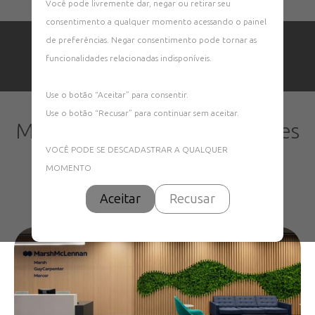
Você pode livremente dar, negar ou retirar seu
consentimento a qualquer momento acessando o painel
de preferências. Negar consentimento pode tornar as
funcionalidades relacionadas indisponíveis.
Use o botão “Aceitar” para consentir.
Fotos de Projeto de
Use o botão “Recusar” para continuar sem aceitar.
Marsh & Mclennan Companies
Buenos Aires
VOCÊ PODE SE DESCADASTRAR A QUALQUER
MOMENTO
<
Voltar Fotos de Projetos
Aceitar
Recusar