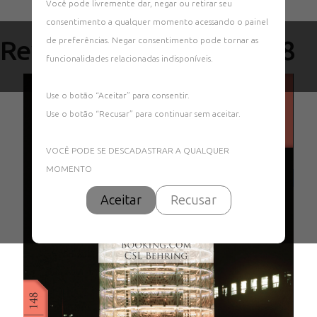
Você pode livremente dar, negar ou retirar seu
consentimento a qualquer momento acessando o painel
Revista Office Style 148
de preferências. Negar consentimento pode tornar as
funcionalidades relacionadas indisponíveis.
Use o botão “Aceitar” para consentir.
Use o botão “Recusar” para continuar sem aceitar.
VOCÊ PODE SE DESCADASTRAR A QUALQUER
MOMENTO
Aceitar
Recusar